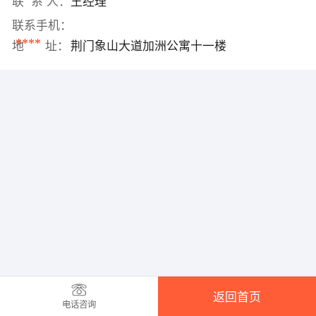
联 系 人：
王经理
联系手机：
****
地 址：
荆门象山大道加洲公寓十一楼
返回首页
电话咨询