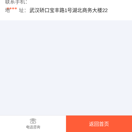
联系手机：
****
地 址：
武汉硚口宝丰路1号湖北商务大楼22
返回首页
电话咨询