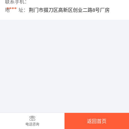
联系手机：
****
地 址：
荆门市掇刀区高新区创业二路8号厂房
返回首页
电话咨询