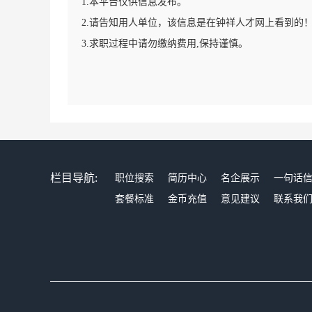
1.本平台仅供信息发布。
2.请告知用人单位，该信息是在钟祥人才网上看到的
3.求职过程中请勿缴纳费用,保持谨慎。
栏目导航:
职位搜索
简历中心
名企展示
一句话
套餐标准
金币充值
意见建议
联系我