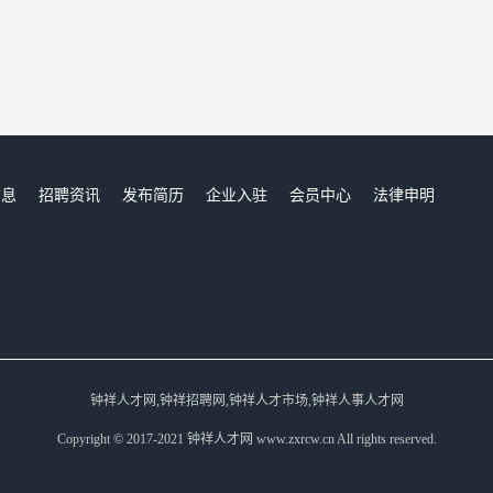
信息
招聘资讯
发布简历
企业入驻
会员中心
法律申明
们
钟祥人才网,钟祥招聘网,钟祥人才市场,钟祥人事人才网
Copyright © 2017-2021 钟祥人才网 www.zxrcw.cn All rights reserved.