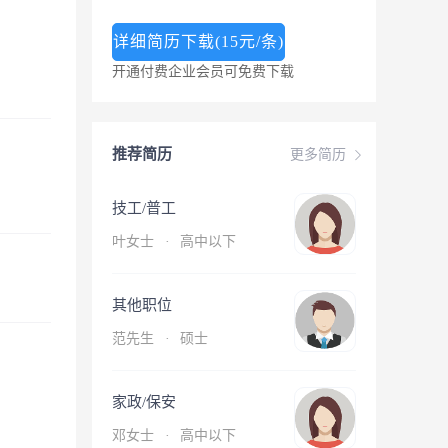
详细简历下载(15元/条)
开通付费企业会员可免费下载
推荐简历
更多简历
技工/普工
叶女士
·
高中以下
其他职位
范先生
·
硕士
家政/保安
邓女士
·
高中以下